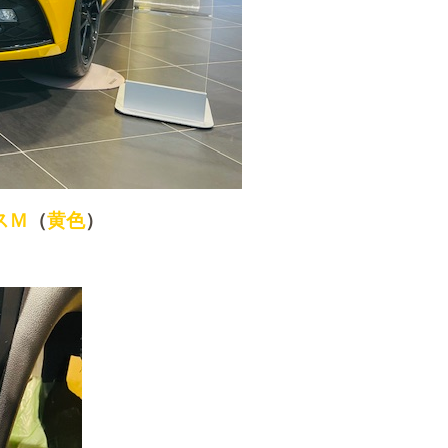
スＭ
（
黄色
）