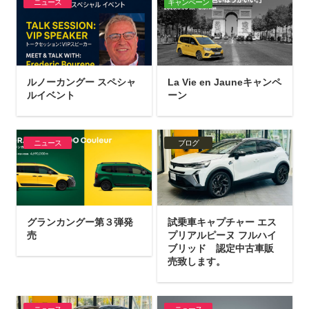
ニュース
キャンペーン
ルノーカングー スペシャ
La Vie en Jauneキャンペ
ルイベント
ーン
ニュース
ブログ
グランカングー第３弾発
試乗車キャプチャー エス
売
プリアルピーヌ フルハイ
ブリッド 認定中古車販
売致します。
ニュース
ニュース