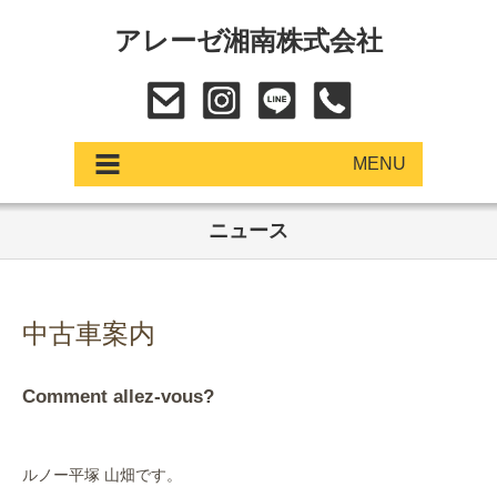
アレーゼ湘南株式会社
MENU
ニュース
アップデート
展示車・試乗車
中古車案内
中古車
Comment allez-vous?
ショールーム
サービス
ルノー平塚 山畑です。