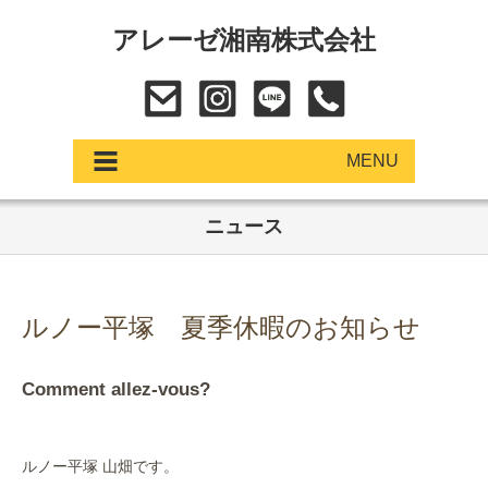
アレーゼ湘南株式会社
MENU
ニュース
アップデート
展示車・試乗車
ルノー平塚 夏季休暇のお知らせ
中古車
Comment allez-vous?
ショールーム
サービス
ルノー平塚 山畑です。