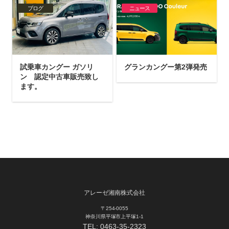
ブログ
ニュース
試乗車カングー ガソリ
グランカングー第2弾発売
ン 認定中古車販売致し
ます。
アレーゼ湘南株式会社
〒254-0055
神奈川県平塚市上平塚1-1
TEL:
0463-35-2323