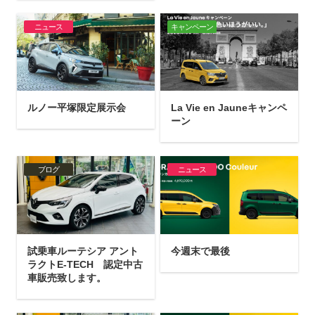
ニュース
キャンペーン
ルノー平塚限定展示会
La Vie en Jauneキャンペ
ーン
ブログ
ニュース
試乗車ルーテシア アント
今週末で最後
ラクトE-TECH 認定中古
車販売致します。