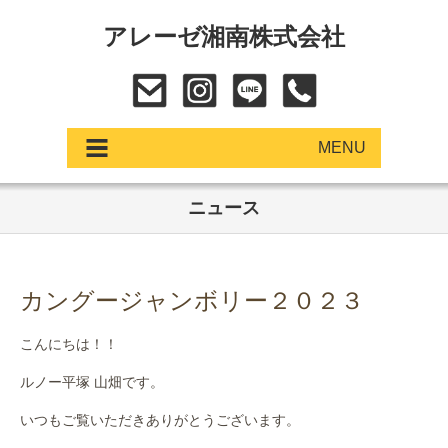
アレーゼ湘南株式会社
MENU
ニュース
アップデート
展示車・試乗車
カングージャンボリー２０２３
中古車
こんにちは！！
ショールーム
ルノー平塚 山畑です。
サービス
いつもご覧いただきありがとうございます。