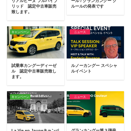
リアルピーヌ フルハイブ
ール / グランカングー ク
リッド 認定中古車販売
ルールの発表です
致します。
キャンペーン
ニュース
試乗車カングーディーゼ
ルノーカングー スペシャ
ル 認定中古車販売致し
ルイベント
ます。
キャンペーン
ニュース
La Vie en Jauneキャンペ
グランカングー第３弾発