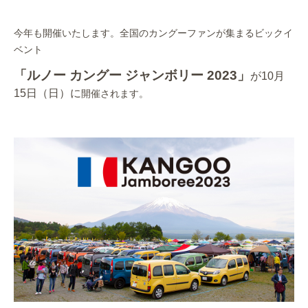
作業事例
今年も開催いたします。全国のカングーファンが集まるビックイ
保険
ベント
「ルノー カングー ジャンボリー 2023」
が
10月
店舗アクセス
15日（日）に
開催されます。