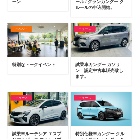
ーン
ール / グランカングー ク
ルールの申込開始。
イベント
ニュース
特別なトークイベント
試乗車カングー ガソリ
ン 認定中古車販売致し
ます。
ニュース
ニュース
試乗車ルーテシア エスプ
特別仕様車カングー クル