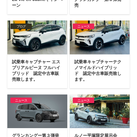
ーン
売
ブログ
ニュース
試乗車キャプチャー エス
試乗車キャプチャーテク
プリアルピーヌ フルハイ
ノマイルドハイブリッ
ブリッド 認定中古車販
ド 認定中古車販売致し
売致します。
ます。
ニュース
ニュース
グランカングー第３弾発
ルノー平塚限定展示会