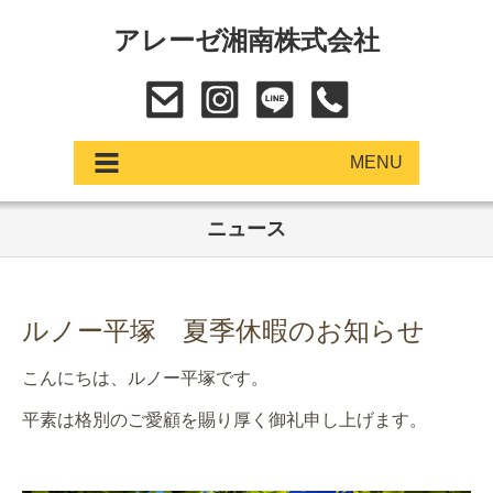
アレーゼ湘南株式会社
MENU
ニュース
アップデート
展示車・試乗車
ルノー平塚 夏季休暇のお知らせ
中古車
こんにちは、ルノー平塚です。
ショールーム
平素は格別のご愛顧を賜り厚く御礼申し上げます。
サービス