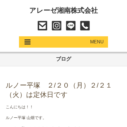
アレーゼ湘南株式会社
MENU
ブログ
アップデート
展示車・試乗車
ルノー平塚 ２/２０（月）２/２１
中古車
（火）は定休日です
ショールーム
こんにちは！！
サービス
ルノー平塚 山畑です。