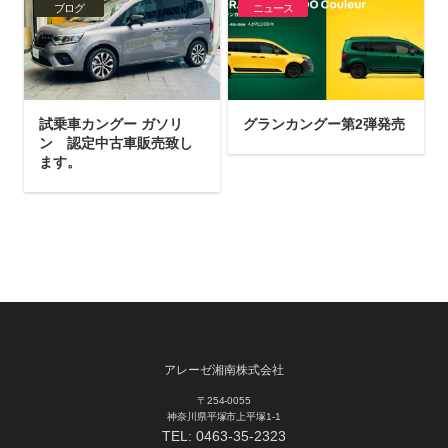
ブログ
ニュース
試乗車カングー ガソリ
グランカングー第2弾発売
ン 認定中古車販売致し
ます。
アレーゼ湘南株式会社
〒254-0055
神奈川県平塚市上平塚1-1
TEL:
0463-35-2323