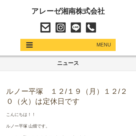
アレーゼ湘南株式会社
MENU
ニュース
アップデート
展示車・試乗車
ルノー平塚 １２/１９（月）１２/２
中古車
０（火）は定休日です
ショールーム
こんにちは！！
サービス
ルノー平塚 山畑です。