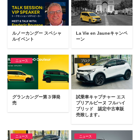
ルノーカングー スペシャ
La Vie en Jauneキャンペ
ルイベント
ーン
ニュース
ブログ
グランカングー第３弾発
試乗車キャプチャー エス
売
プリアルピーヌ フルハイ
ブリッド 認定中古車販
売致します。
ニュース
ニュース