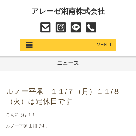
アレーゼ湘南株式会社
MENU
ニュース
アップデート
展示車・試乗車
ルノー平塚 １１/７（月）１１/８
中古車
（火）は定休日です
ショールーム
こんにちは！！
サービス
ルノー平塚 山畑です。