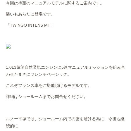
今回は待望のマニュアルモデルに関するご案内です。
作業事例
装いもあらたに登場です。
保険
「TWINGO INTENS MT」
店舗アクセス
1.0L3気筒自然吸気エンジンに5速マニュアルミッションを組み合
わせたまさにフレンチベーシック。
これぞフランス車をご堪能頂けるモデルです。
詳細はショールームまでお問合せください。
ルノー平塚では、ショールーム内での密を避ける為に、今後も継
続的に