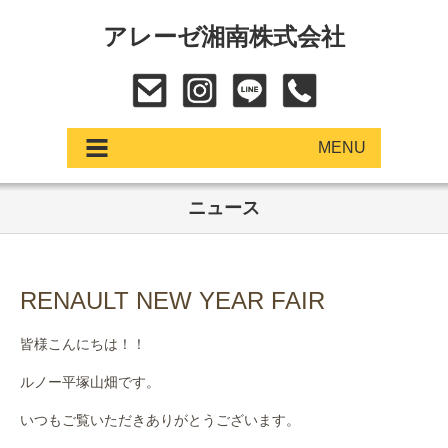
アレーゼ湘南株式会社
MENU
ニュース
アップデート
展示車・試乗車
RENAULT NEW YEAR FAIR
中古車
皆様こんにちは！！
ショールーム
ルノー平塚山畑です。
サービス
いつもご覧いただきありがとうございます。