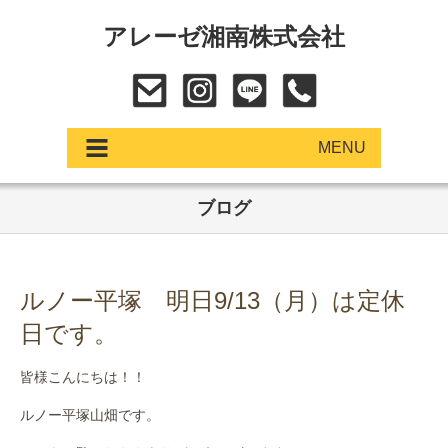
アレーゼ湘南株式会社
MENU
ブログ
アップデート
展示車・試乗車
ルノー平塚 明日9/13（月）は定休
中古車
日です。
ショールーム
皆様こんにちは！！
サービス
ルノー平塚山畑です。